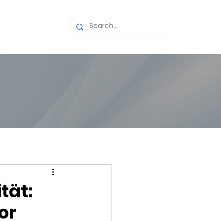
page
tät:
or