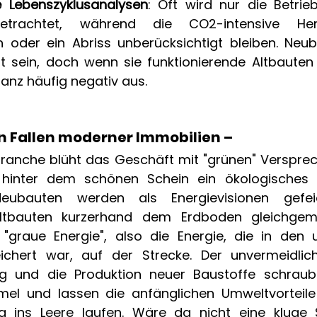
e Lebenszyklusanalysen
: Oft wird nur die Betrie
trachtet, während die CO2-intensive Hers
n oder ein Abriss unberücksichtigt bleiben. Ne
nt sein, doch wenn sie funktionierende Altbauten e
anz häufig negativ aus. 
 Fallen moderner Immobilien –  
branche blüht das Geschäft mit "grünen" Versprec
h hinter dem schönen Schein ein ökologisches D
 Neubauten werden als Energievisionen gefei
Altbauten kurzerhand dem Erdboden gleichgem
e "graue Energie", also die Energie, die in den u
ichert war, auf der Strecke. Der unvermeidlich
ng und die Produktion neuer Baustoffe schra
el und lassen die anfänglichen Umweltvorteile 
g ins Leere laufen. Wäre da nicht eine kluge S