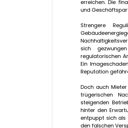
erreichen. Die fi
und Geschäftspart
Strengere Regu
Gebäudeenergie
Nachhaltigkeitsve
sich gezwungen
regulatorischen A
Ein Imageschaden,
Reputation gefährd
Doch auch Mieter 
trügerischen Nac
steigenden Betrie
hinter den Erwart
entpuppt sich als k
den falschen Vers