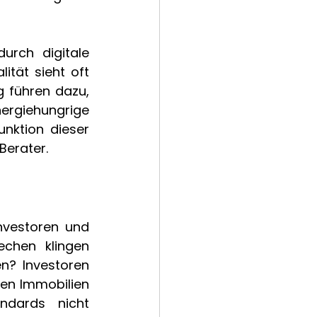
rch digitale 
tät sieht oft 
 führen dazu, 
rgiehungrige 
nktion dieser 
erater.  
nvestoren und 
chen klingen 
n? Investoren 
en Immobilien 
dards nicht 