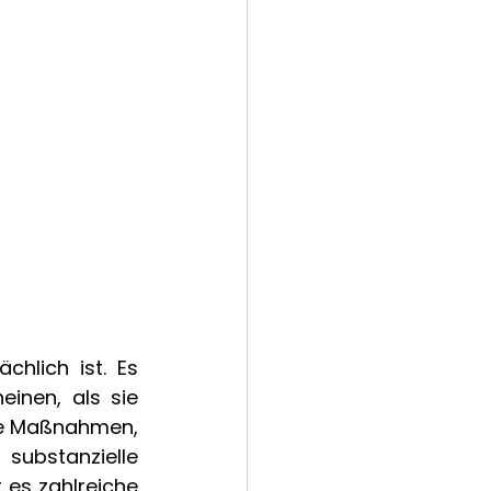
hlich ist. Es 
inen, als sie 
ge Maßnahmen, 
ubstanzielle 
es zahlreiche 