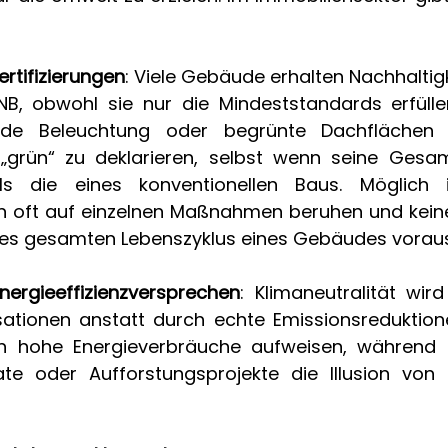
rtifizierungen
: Viele Gebäude erhalten Nachhaltigk
B, obwohl sie nur die Mindeststandards erfüllen
nde Beleuchtung oder begrünte Dachflächen 
grün“ zu deklarieren, selbst wenn seine Gesam
ls die eines konventionellen Baus. Möglich i
gen oft auf einzelnen Maßnahmen beruhen und kei
es gesamten Lebenszyklus eines Gebäudes voraus
nergieeffizienzversprechen
: Klimaneutralität wird
ionen anstatt durch echte Emissionsreduktionen
 hohe Energieverbräuche aufweisen, während se
ate oder Aufforstungsprojekte die Illusion von N