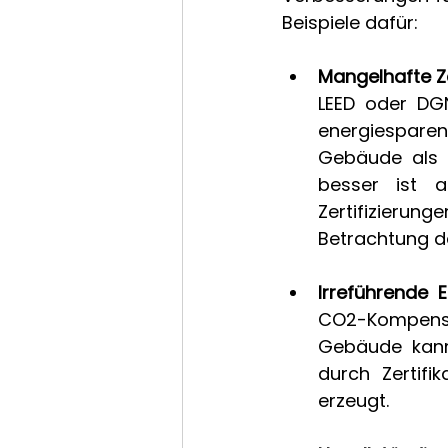
Beispiele dafür: 
Mangelhafte Ze
LEED oder DGN
energiespare
Gebäude als „
besser ist a
Zertifizierun
Betrachtung d
Irreführende E
CO2-Kompensat
Gebäude kann
durch Zertifik
erzeugt. 