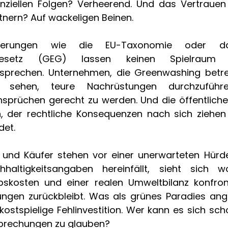
nanziellen Folgen? Verheerend. Und das Vertrauen
nern? Auf wackeligen Beinen. 
lierungen wie die EU-Taxonomie oder da
gesetz (GEG) lassen keinen Spielraum f
rsprechen. Unternehmen, die Greenwashing betre
 sehen, teure Nachrüstungen durchzuführ
nsprüchen gerecht zu werden. Und die öffentliche 
 der rechtliche Konsequenzen nach sich ziehen 
et. 
und Käufer stehen vor einer unerwarteten Hürde
hhaltigkeitsangaben hereinfällt, sieht sich w
bskosten und einer realen Umweltbilanz konfronti
ungen zurückbleibt. Was als grünes Paradies ange
ostspielige Fehlinvestition. Wer kann es sich schon
prechungen zu glauben? 