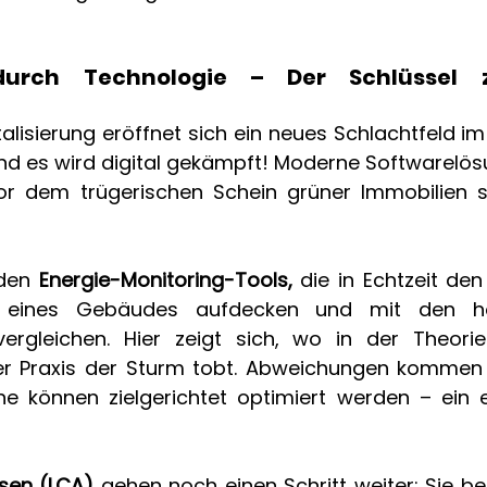
durch Technologie – Der Schlüssel z
italisierung eröffnet sich ein neues Schlachtfeld 
d es wird digital gekämpft! Moderne Softwarelösu
or dem trügerischen Schein grüner Immobilien s
den 
Energie-Monitoring-Tools,
 die in Echtzeit den
h eines Gebäudes aufdecken und mit den ho
ergleichen. Hier zeigt sich, wo in der Theorie
er Praxis der Sturm tobt. Abweichungen kommen 
iche können zielgerichtet optimiert werden – ei
sen (LCA)
 gehen noch einen Schritt weiter: Sie be