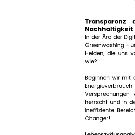
Transparenz 
Nachhaltigkeit 
In der Ära der Dig
Greenwashing – un
Helden, die uns v
wie?  
Beginnen wir mit 
Energieverbrauc
Versprechungen v
herrscht und in d
ineffiziente Bere
Changer! 
Lebenszyklusanaly