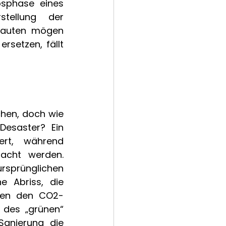
bsphase eines 
tellung der 
ubauten mögen 
rsetzen, fällt 
hen, doch wie 
esaster? Ein 
ert, während 
acht werden. 
rsprünglichen 
e Abriss, die 
uben den CO2-
des „grünen“ 
anierung die 