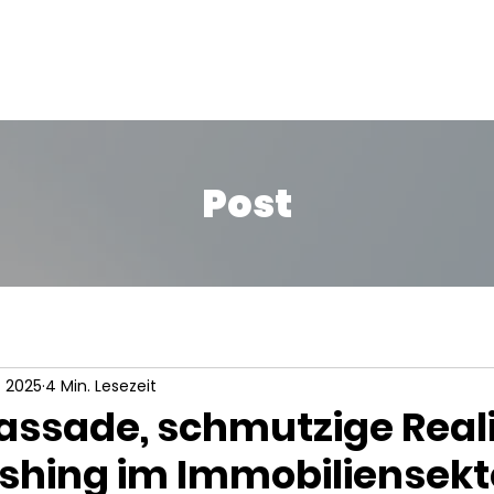
Home
Leistungen
Team
Kontakt
Blog
Landing
Post
z 2025
4 Min. Lesezeit
assade, schmutzige Reali
hing im Immobiliensekt