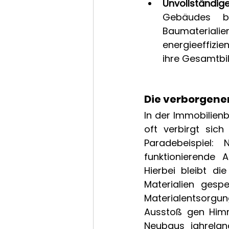
Unvollständig
Gebäudes be
Baumaterialie
energieeffizie
ihre Gesamtbil
Die verborgenen
In der Immobilien
oft verbirgt sic
Paradebeispiel:
funktionierende 
Hierbei bleibt di
Materialien gespe
Materialentsorgu
Ausstoß gen Himm
Neubaus jahrelan