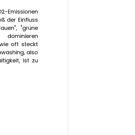
O2-Emissionen 
ß der Einfluss 
auen", "grüne 
dominieren 
ie oft steckt 
washing, also 
gkeit, ist zu 