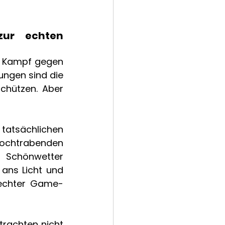
ur echten 
im Kampf gegen 
ngen sind die 
chützen. Aber 
 tatsächlichen 
chtrabenden 
 Schönwetter 
ans Licht und 
n echter Game-
trachten nicht 