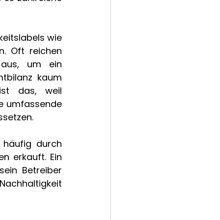
eitslabels wie 
. Oft reichen 
aus, um ein 
tbilanz kaum 
st das, weil 
ne umfassende 
setzen. 
 häufig durch 
 erkauft. Ein 
in Betreiber 
achhaltigkeit 