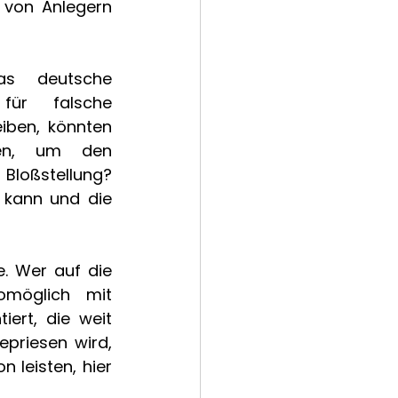
 von Anlegern 
s deutsche 
ür falsche 
iben, könnten 
en, um den 
Bloßstellung? 
kann und die 
. Wer auf die 
omöglich mit 
ert, die weit 
priesen wird, 
 leisten, hier 