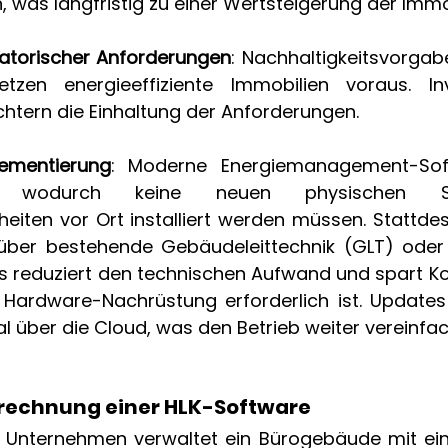
, was langfristig zu einer Wertsteigerung der Immob
latorischer Anforderungen
: Nachhaltigkeitsvorgab
zen energieeffiziente Immobilien voraus. Inve
chtern die Einhaltung der Anforderungen. 
lementierung
: Moderne Energiemanagement-Soft
rt, wodurch keine neuen physischen S
eiten vor Ort installiert werden müssen. Stattdess
über bestehende Gebäudeleittechnik (GLT) oder 
as reduziert den technischen Aufwand und spart Kos
Hardware-Nachrüstung erforderlich ist. Updates
al über die Cloud, was den Betrieb weiter vereinfac
echnung einer HLK-Software  
Unternehmen verwaltet ein Bürogebäude mit eine