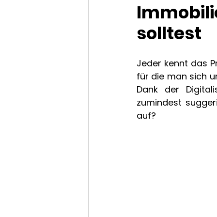
Immobil
solltest
Jeder kennt das P
für die man sich u
Dank der Digitali
zumindest suggeri
auf? 