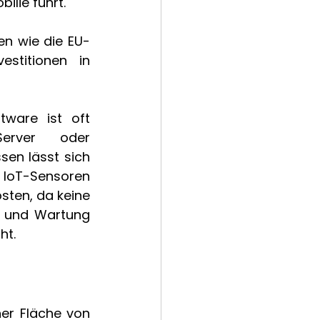
ilie führt. 
en wie die EU-
stitionen in 
ware ist oft 
erver oder 
en lässt sich 
IoT-Sensoren 
ten, da keine 
 und Wartung 
ht. 
r Fläche von 