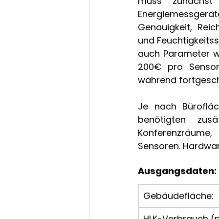
muss zunächst 
Energiemessgeräte
Genauigkeit, Reich
und Feuchtigkeitss
auch Parameter w
200€ pro Sensor 
während fortgeschr
Je nach Bürofläc
benötigten zusä
Konferenzräume, 
Sensoren. Hardwar
Ausgangsdaten: 
Gebäudefläche: 
HLK-Verbrauch (p.