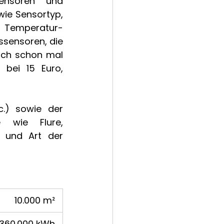
ensoren und 
ie Sensortyp, 
. Temperatur- 
ssensoren, die 
ch schon mal 
bei 15 Euro, 
.) sowie der 
 wie Flure, 
 und Art der 
10.000 m² 
.360.000 kWh 