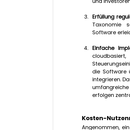
und Investoren
Erfüllung regu
Taxonomie set
Software erlei
Einfache Imp
cloudbasie
Steuerungseinh
die Software 
integrieren. D
umfangreiche 
erfolgen zentr
Kosten-Nutzenr
Angenommen, ein 