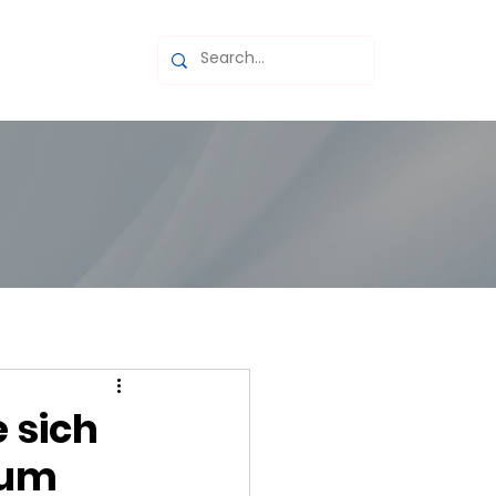
page
 sich
zum