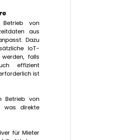
e  
 Betrieb von 
eitdaten aus 
npasst. Dazu 
ätzliche IoT-
werden, falls 
h effizient 
forderlich ist 
 Betrieb von 
 was direkte 
ver für Mieter 