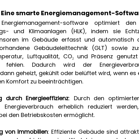
 Eine smarte Energiemanagement-Softwar
te Energiemanagement-software optimiert den
ngs- und Klimaanlagen (HLK), indem sie Echtz
nsoren im Gebäude erfasst und automatisch a
orhandene Gebäudeleittechnik (GLT) sowie zus
eratur, Luftqualität, CO₂ und Präsenz genutzt 
 fehlen. Dadurch wird der Energieverbrauc
ann geheizt, gekühlt oder belüftet wird, wenn es er
n Komfort zu beeinträchtigen. 
 durch Energieeffizienz
: Durch den optimierten
 Energieverbrauch erheblich reduziert werden,
ei den Betriebskosten ermöglicht. 
g von Immobilien
: Effiziente Gebäude sind attrakti